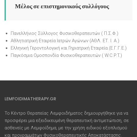
Μέλος σε επιστημονικούς συλλόγους
Πανελλήνιος Σύλλογος Φυσικοθεραπευτών ( Π.Σ.Φ.)
Αθλητιατρική Εταιρεία Ιατρών Αγώνων (ΑΘΛ. ΕΤ. Ι. Α.)
Ελληνική Γεροντολογική και Γηριατρική Εταιρεία.(Ε.Γ.Γ.Ε.)
Παγκόσμια Ομοσπονδία Φυσικοθεραπευτών ( W.C.P.T.)
LEMFOIDIMATHERAPY.GR
Το Κέντρο Θεραπείας Λεμφοιδήματος δημιουργήθηκε για να
προσφέρει μια εξειδικευμένη θεραπευτική αντιμετώπιση, σε
ασθενείς με Λεμφοίδημα, με την χρήση ειδικού εξοπλισμού
και προγραμμάτων Φυσικοθεραπευτικής Αποκατάστασης.