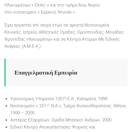
Ηλικιωμένων « Ελπίς » και στο τμήμα Άνω Άκρου
στο νοσοκομείο « Ερρίκος Ντυνάν ».
Έχει εργαστεί επί σειρά ετών σε αρκετά Νοσοκομεία,
Κλινικές, Ιατρεία, Αθλητικές Ομάδες, Ομοσπονδίες, Μονάδες
Φροντίδας Ηλικιωμένων και σε Κέντρα Ατόμων Με Ειδικές
Ανάγκες (Α.Μ.Ε.Α.)
Επαγγελματική Εμπειρία
Υγειονομική Υπηρεσία 120 Π.Ε.Α., Καλαμάτα, 1999
Νοσοκομείο « 251 Γ.Ν.Α.», Τμήμα Φυσικοθεραπείας, Αθήνα,
1999 – 2000
Αστέρας Εξαρχείων. Ομάδα Μπάσκετ Ανδρών, 2000
Ειδικό Κέντρο Αποκατάστασης Ψυχικής και