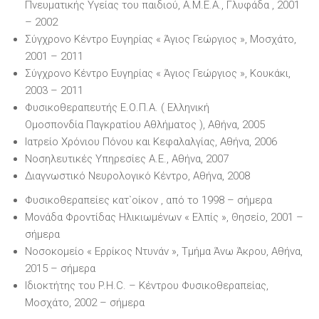
Πνευματικής Υγείας του παιδιού, Α.Μ.Ε.Α., Γλυφάδα , 2001
– 2002
Σύγχρονο Κέντρο Ευγηρίας « Άγιος Γεώργιος », Μοσχάτο,
2001 – 2011
Σύγχρονο Κέντρο Ευγηρίας « Άγιος Γεώργιος », Κουκάκι,
2003 – 2011
Φυσικοθεραπευτής Ε.Ο.Π.Α. ( Ελληνική
Ομοσπονδία Παγκρατίου Αθλήματος ), Αθήνα, 2005
Ιατρείο Χρόνιου Πόνου και Κεφαλαλγίας, Αθήνα, 2006
Νοσηλευτικές Υπηρεσίες Α.Ε., Αθήνα, 2007
Διαγνωστικό Νευρολογικό Κέντρο, Αθήνα, 2008
Φυσικοθεραπείες κατ`οίκον , από το 1998 – σήμερα
Μονάδα Φροντίδας Ηλικιωμένων « Ελπίς », Θησείο, 2001 –
σήμερα
Νοσοκομείο « Ερρίκος Ντυνάν », Τμήμα Άνω Άκρου, Αθήνα,
2015 – σήμερα
Ιδιοκτήτης του P.H.C. – Κέντρου Φυσικοθεραπείας,
Μοσχάτο, 2002 – σήμερα