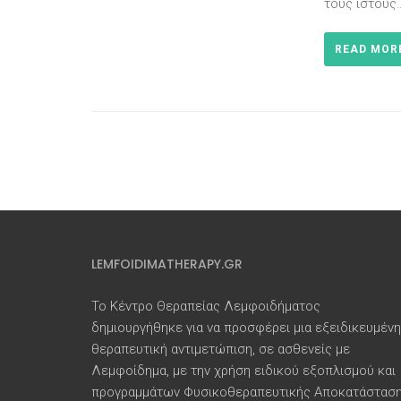
τους ιστούς
READ MOR
LEMFOIDIMATHERAPY.GR
Το Κέντρο Θεραπείας Λεμφοιδήματος
δημιουργήθηκε για να προσφέρει μια εξειδικευμένη
θεραπευτική αντιμετώπιση, σε ασθενείς με
Λεμφοίδημα, με την χρήση ειδικού εξοπλισμού και
προγραμμάτων Φυσικοθεραπευτικής Αποκατάσταση