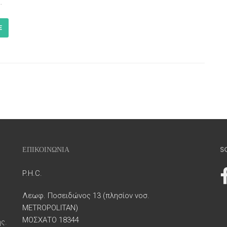
…
E
ΕΠΙΚΟΙΝΩΝΙΑ
S
P.H.C.
Λεωφ. Ποσειδώνος 13 (πλησίον νοσ.
METROPOLITAN)
ΜΟΣΧΑΤΟ 18344
ς.