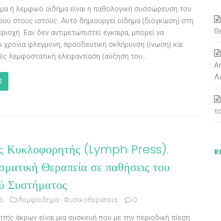
μα ή λεμφικό οίδημα είναι η παθολογική συσσώρευση του
ρού στους ιστούς. Αυτό δημιουργεί οίδημα (διόγκωση) στη
Θ
ιοχή. Εαν δεν αντιμετωπιστεί έγκαιρα, μπορεί να
ι χρόνια φλεγμονή, προοδευτική σκλήρυνση (ίνωση) και
ές λεμφοστατική ελεφαντίαση (αύξηση του…
Α
Λ
E
τ
ς Κυκλοφορητής (Lymph Press).
R
σματική Θεραπεία σε παθήσεις του
ύ Συστήματος
6
Λεμφοίδημα - Φυσικοθεραπεία
0
τής άκρων είναι μια συσκευή που με την περιοδική πίεση