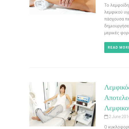
Το λεμφοίδη
λεμφικού υγ
πάσχουσα περ
δημιουργήσε
μερικές φορ
READ MOR
Λεμφικό
Αποτελε
Λεμφικο
2 June 201
Ο κυκλοφορη