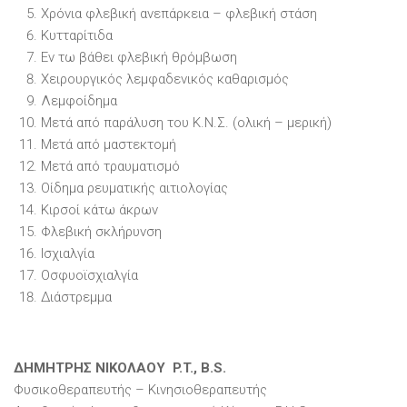
Χρόνια φλεβική ανεπάρκεια – φλεβική στάση
Κυτταρίτιδα
Εν τω βάθει φλεβική θρόμβωση
Χειρουργικός λεμφαδενικός καθαρισμός
Λεμφοίδημα
Μετά από παράλυση του Κ.Ν.Σ. (ολική – μερική)
Μετά από μαστεκτομή
Μετά από τραυματισμό
Οίδημα ρευματικής αιτιολογίας
Κιρσοί κάτω άκρων
Φλεβική σκλήρυνση
Ισχιαλγία
Οσφυοϊσχιαλγία
Διάστρεμμα
ΔΗΜΗΤΡΗΣ ΝΙΚΟΛΑΟΥ P.T., B.S.
Φυσικοθεραπευτής – Κινησιοθεραπευτής