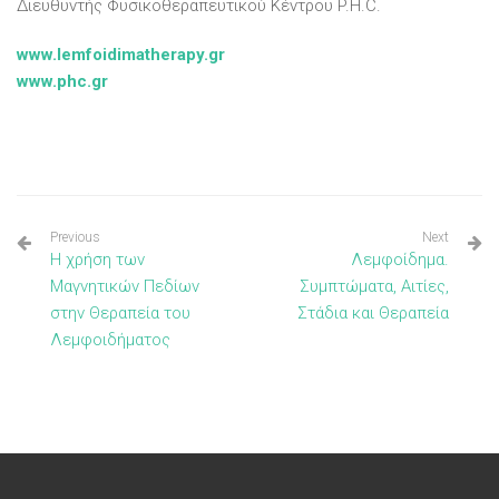
Διευθυντής Φυσικοθεραπευτικού Κέντρου P.H.C.
www.lemfoidimatherapy.gr
www.phc.gr
Previous
Next
Η χρήση των
Λεμφοίδημα.
Μαγνητικών Πεδίων
Συμπτώματα, Αιτίες,
στην Θεραπεία του
Στάδια και Θεραπεία
Λεμφοιδήματος